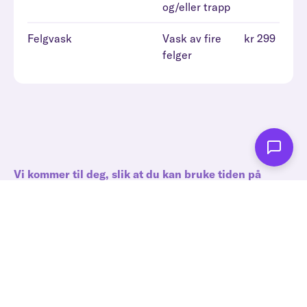
og/eller trapp
Felgvask
Vask av fire
kr 299
felger
Vi kommer til deg, slik at du kan bruke tiden på
andre ting
Slik gjennomfører vi dekkskift
Bestill tid og fortell oss hvor bilen står parkert