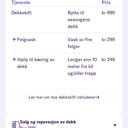
Tjeneste
Pris
Dekkskift
Bytte til
kr 699
sesongens
dekk
Felgvask
Vask av fire
kr 299
felger
Hjelp til bæring av
Lenger enn 10
kr 249
dekk
meter fra bil
og/eller trapp
Les mer om hva
dekkskift
inkluderer
Salg og reparasjon av dekk