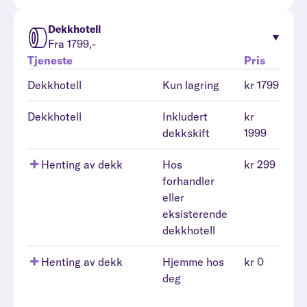
Dekkhotell
Fra 1799,-
Tjeneste
Pris
Dekkhotell
Kun lagring
kr 1799
Dekkhotell
Inkludert
kr
dekkskift
1999
Henting av dekk
Hos
kr 299
forhandler
eller
eksisterende
dekkhotell
Henting av dekk
Hjemme hos
kr 0
deg