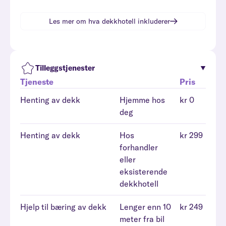
Les mer om hva
dekkhotell
inkluderer
Tilleggstjenester
Tjeneste
Pris
Henting av dekk
Hjemme hos
kr 0
deg
Henting av dekk
Hos
kr 299
forhandler
eller
eksisterende
dekkhotell
Hjelp til bæring av dekk
Lenger enn 10
kr 249
meter fra bil