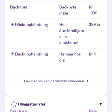
Däckhotell
Däckbyte
kr
ingår
1999
Däckupphämtning
Hos
299 kr
återförsäljare
eller
däckhotell
Däckupphämtning
Hemma hos
kr 0
dig
Läs mer om vad
däckhotell
inkluderar
Tilläggstjänster
Servicen
Pris