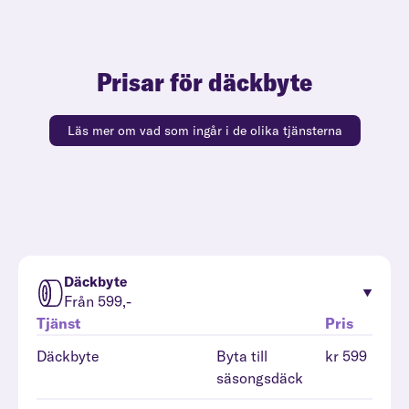
Prisar för däckbyte
Läs mer om vad som ingår i de olika tjänsterna
Däckbyte
Från 599,-
Tjänst
Pris
Däckbyte
Byta till
kr 599
säsongsdäck