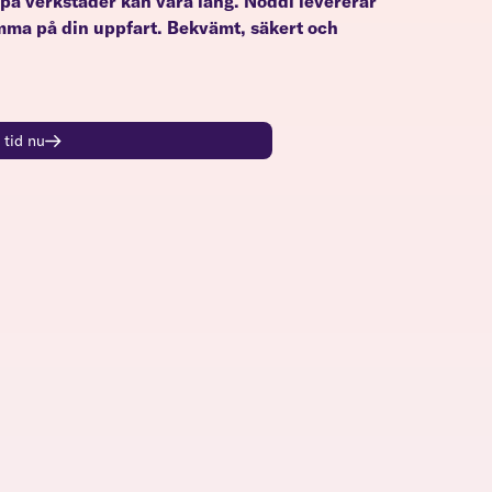
på verkstäder kan vara lång. Noddi levererar
a på din uppfart. Bekvämt, säkert och
 tid nu