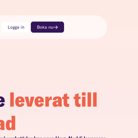
Logga in
Boka nu
e
leverat till
ad