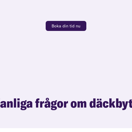
Boka din tid nu
anliga frågor om däckby