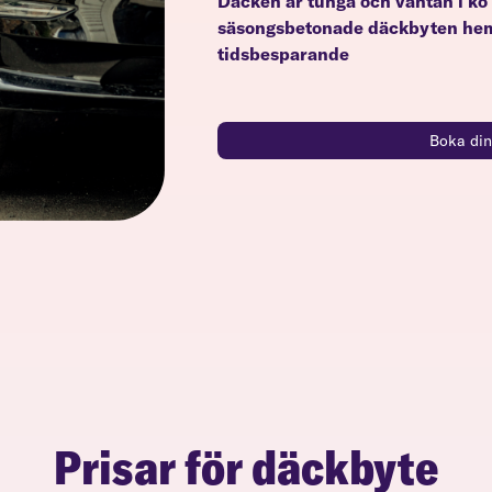
Däcken är tunga och väntan i kö 
säsongsbetonade däckbyten hemm
tidsbesparande
Boka din
Prisar för däckbyte