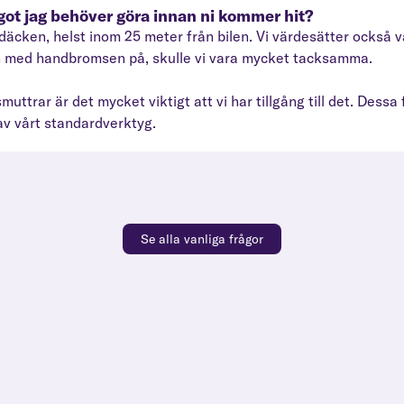
ågot jag behöver göra innan ni kommer hit?
 till däcken, helst inom 25 meter från bilen. Vi värdesätter ocks
ch med handbromsen på, skulle vi vara mycket tacksamma.
uttrar är det mycket viktigt att vi har tillgång till det. Dessa f
 av vårt standardverktyg.
Se alla vanliga frågor