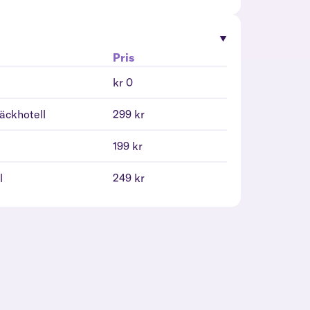
Pris
kr 0
däckhotell
299 kr
l
199 kr
l
249 kr