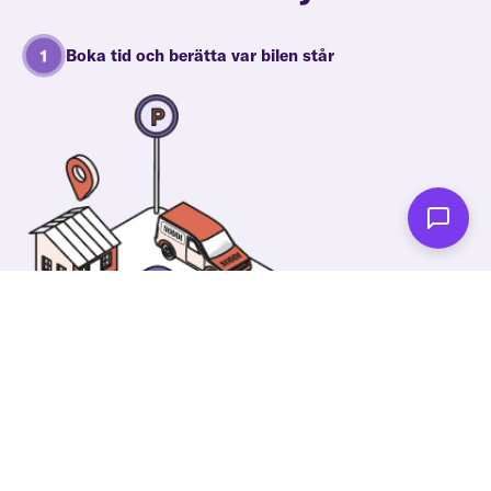
Boka tid och berätta var bilen står
En av våra fantastiska tekniker kommer dit du vill
och byta däck. Då kan du spendera din tid på
något annat!