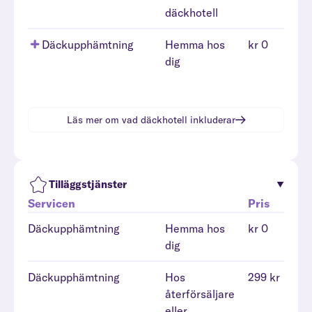
däckhotell
Däckupphämtning
Hemma hos
kr 0
dig
Läs mer om vad
däckhotell
inkluderar
Tilläggstjänster
Servicen
Pris
Däckupphämtning
Hemma hos
kr 0
dig
Däckupphämtning
Hos
299 kr
återförsäljare
eller