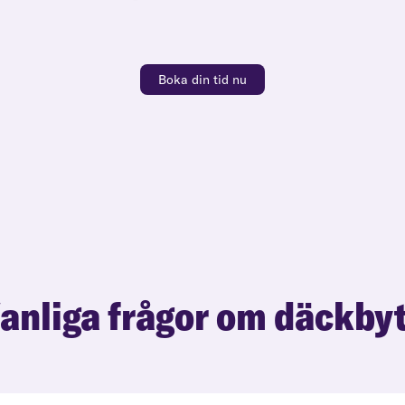
Boka din tid nu
anliga frågor om däckby