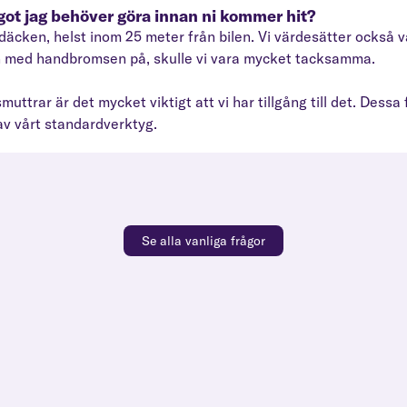
ågot jag behöver göra innan ni kommer hit?
 till däcken, helst inom 25 meter från bilen. Vi värdesätter ocks
ch med handbromsen på, skulle vi vara mycket tacksamma.
uttrar är det mycket viktigt att vi har tillgång till det. Dessa f
 av vårt standardverktyg.
Se alla vanliga frågor