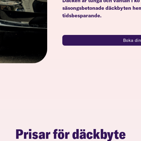
Däcken är tunga och väntan i kö 
säsongsbetonade däckbyten hemm
tidsbesparande.
Boka din
Prisar för däckbyte