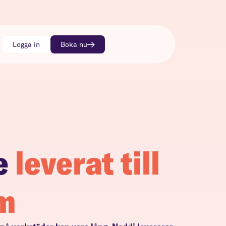
Logga in
Boka nu
e
leverat till
øm