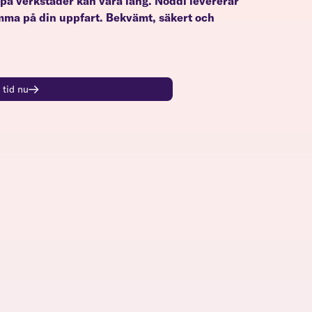
på verkstäder kan vara lång. Noddi levererar
a på din uppfart. Bekvämt, säkert och
 tid nu