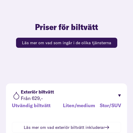
Priser för biltvätt
Läs mer om vad som ingår i de olika tjänsterna
Exteriör biltvätt
Från 629,-
Utvändig biltvätt
Liten/medium
Stor/SUV
Läs mer om vad
exteriör biltvätt
inkluderar