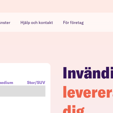
änster
Hjälp och kontakt
För företag
Invändi
medium
Stor/SUV
leverer
dig