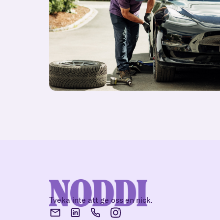
Tveka inte att ge oss en nick.