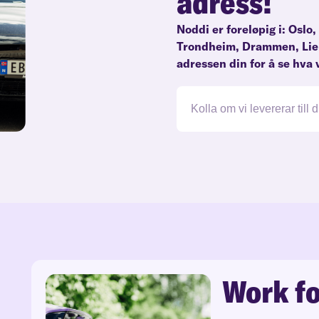
adress!
Noddi er foreløpig i:
Oslo
,
Trondheim
,
Drammen
,
Lie
adressen din for å se hva v
Work fo