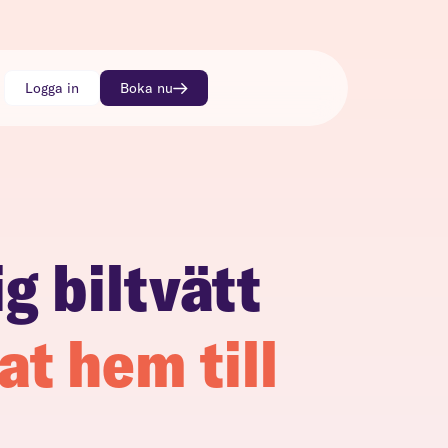
Logga in
Boka nu
g biltvätt
at hem till