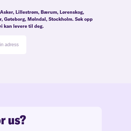
Asker
,
Lillestrøm
,
Bærum
,
Lørenskog
,
r
,
Gøteborg
,
Mølndal
,
Stockholm
. Søk opp
i kan levere til deg.
r us?