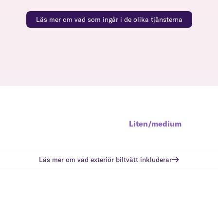
Läs mer om vad som ingår i de olika tjänsterna
Liten/medium
Läs mer om vad
exteriör biltvätt
inkluderar