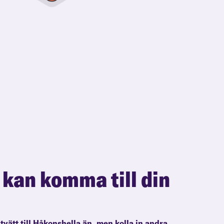
 kan komma till din
ltvätt till Håkonshella än, men kolla in andra