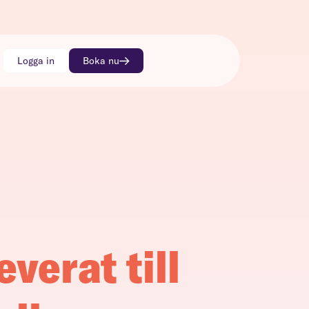
Logga in
Boka nu
everat till