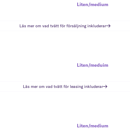
Liten/medium
Läs mer om vad
tvätt för försäljning
inkluderar
Liten/meduim
Läs mer om vad
tvätt för leasing
inkluderar
Liten/medium