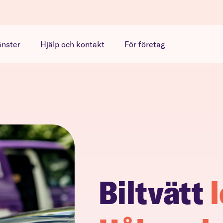
änster
Hjälp och kontakt
För företag
Biltvätt
l