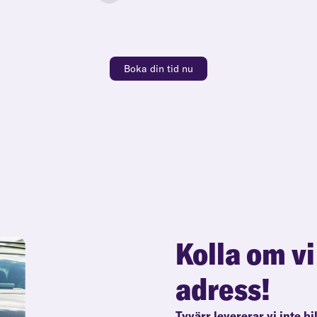
Boka din tid nu
Kolla om vi
adress!
Tyvärr levererar vi inte bi