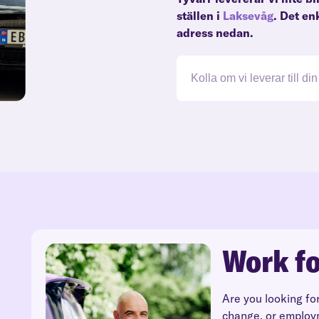
ställen i
Laksevåg
. Det en
adress nedan.
Work fo
Are you looking fo
change, or employ