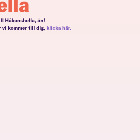
ella
till Håkonshella, än!
 vi kommer till dig,
klicka här.