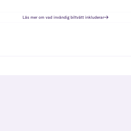
Läs mer om vad
invändig biltvätt
inkluderar