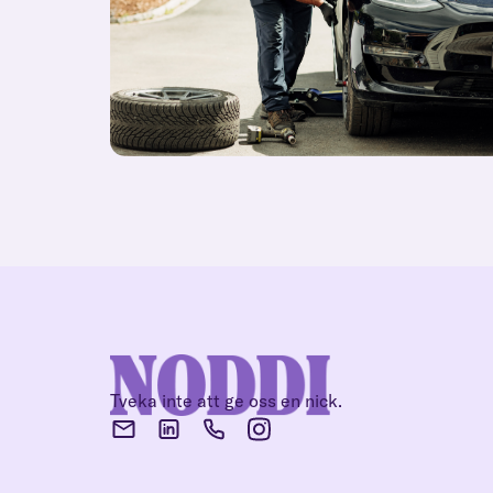
Tveka inte att ge oss en nick.