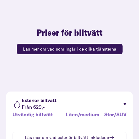
Priser för biltvätt
Läs mer om vad som ingår i de olika tjänsterna
Exteriör biltvätt
Från 629,-
Utvändig biltvätt
Liten/medium
Stor/SUV
Läs mer om vad
exteriör biltvätt
inkluderar