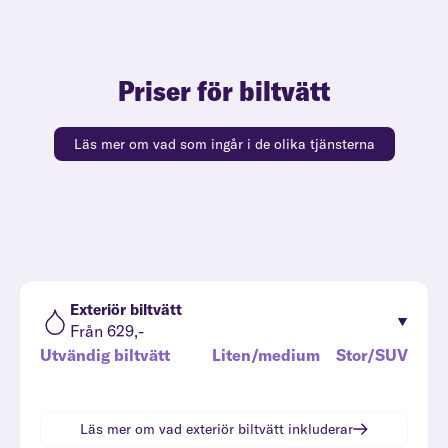
Priser för biltvätt
Läs mer om vad som ingår i de olika tjänsterna
Exteriör biltvätt
Från 629,-
Utvändig biltvätt
Liten/medium
Stor/SUV
Läs mer om vad
exteriör biltvätt
inkluderar