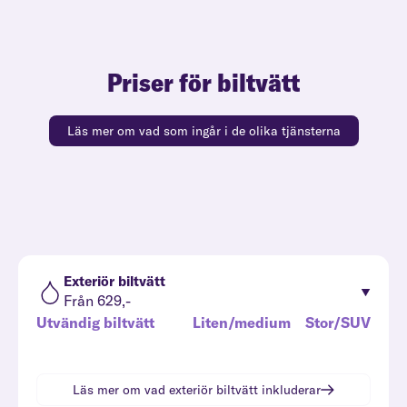
Priser för biltvätt
Läs mer om vad som ingår i de olika tjänsterna
Exteriör biltvätt
Från 629,-
Utvändig biltvätt
Liten/medium
Stor/SUV
Läs mer om vad
exteriör biltvätt
inkluderar