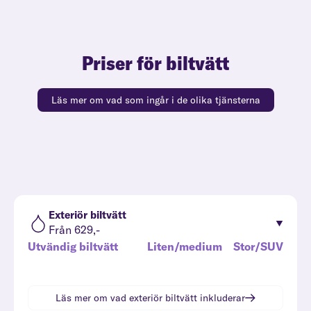
Priser för biltvätt
Läs mer om vad som ingår i de olika tjänsterna
Exteriör biltvätt
Från 629,-
Utvändig biltvätt
Liten/medium
Stor/SUV
Läs mer om vad
exteriör biltvätt
inkluderar