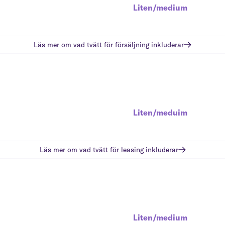
Liten/medium
Läs mer om vad
tvätt för försäljning
inkluderar
Liten/meduim
Läs mer om vad
tvätt för leasing
inkluderar
Liten/medium