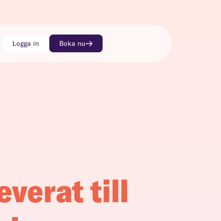
Logga in
Boka nu
everat till