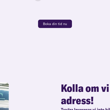
Boka din tid nu
Kolla om vi
adress!
Tyvärr levererar vi inte bi