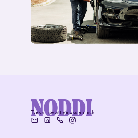
Tveka inte att ge oss en nick.