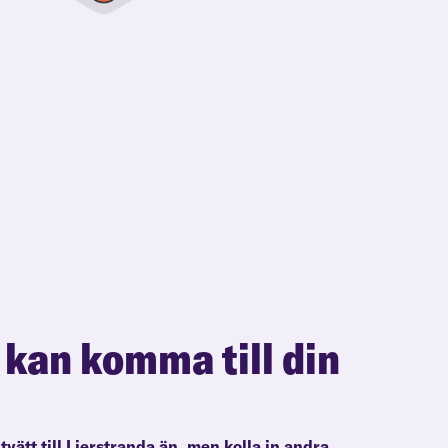
 kan komma till din
ltvätt till Lierstranda än, men kolla in andra