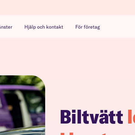
änster
Hjälp och kontakt
För företag
Biltvätt
l