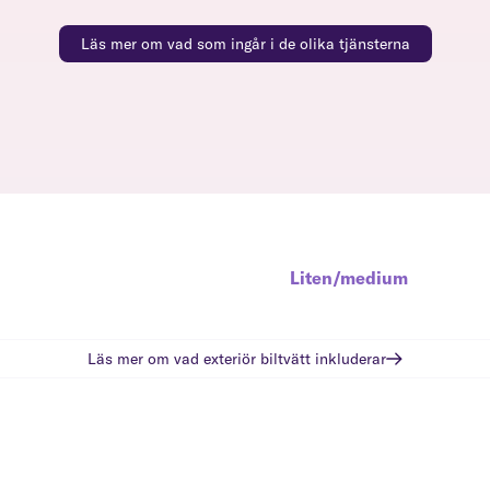
Läs mer om vad som ingår i de olika tjänsterna
Liten/medium
Läs mer om vad
exteriör biltvätt
inkluderar