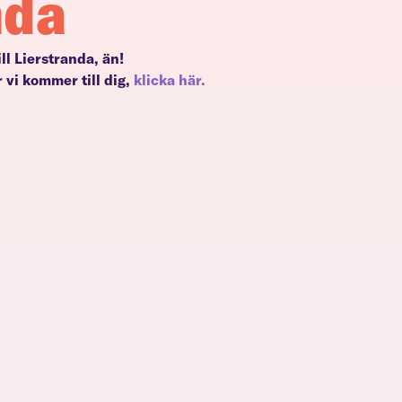
nda
ill Lierstranda, än!
 vi kommer till dig,
klicka här.