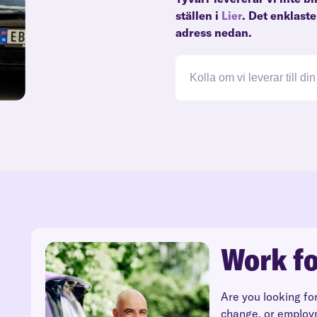
ställen i
Lier
. Det enklast
adress nedan.
Work fo
Are you looking fo
change, or employ