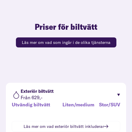
Priser för biltvätt
Läs mer om vad som ingår i de olika tjänsterna
Exteriör biltvätt
Från 629,-
Utvändig biltvätt
Liten/medium
Stor/SUV
Läs mer om vad
exteriör biltvätt
inkluderar