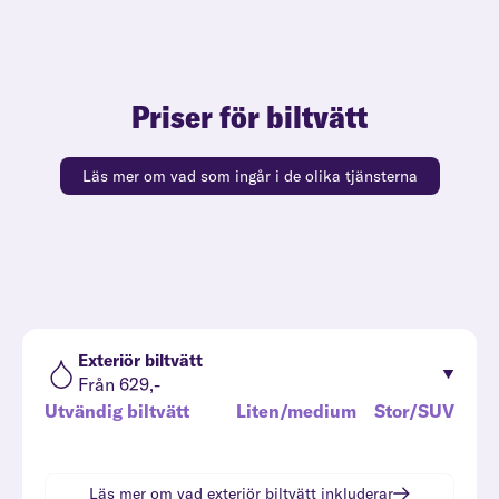
Priser för biltvätt
Läs mer om vad som ingår i de olika tjänsterna
Exteriör biltvätt
Från 629,-
Utvändig biltvätt
Liten/medium
Stor/SUV
Läs mer om vad
exteriör biltvätt
inkluderar