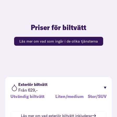
Priser för biltvätt
Läs mer om vad som ingår i de olika tjänsterna
Exteriör biltvätt
Från 629,-
Utvändig biltvätt
Liten/medium
Stor/SUV
Läs mer om vad
exteriör biltvätt
inkluderar