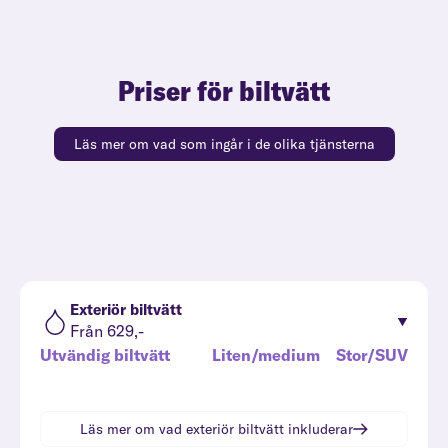
Priser för biltvätt
Läs mer om vad som ingår i de olika tjänsterna
Exteriör biltvätt
Från 629,-
Utvändig biltvätt
Liten/medium
Stor/SUV
Läs mer om vad
exteriör biltvätt
inkluderar