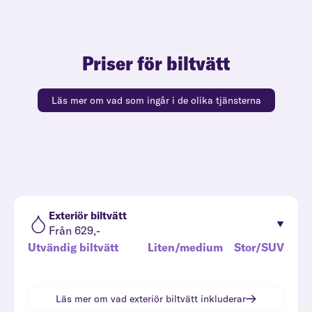
Priser för biltvätt
Läs mer om vad som ingår i de olika tjänsterna
Exteriör biltvätt
Från 629,-
Utvändig biltvätt
Liten/medium
Stor/SUV
Läs mer om vad
exteriör biltvätt
inkluderar