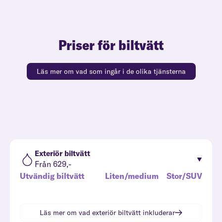
Priser för biltvätt
Läs mer om vad som ingår i de olika tjänsterna
Exteriör biltvätt
Från 629,-
Utvändig biltvätt
Liten/medium
Stor/SUV
Läs mer om vad
exteriör biltvätt
inkluderar