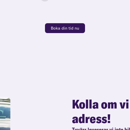
Boka din tid nu
Kolla om vi
adress!
Tyvärr levererar vi inte bil