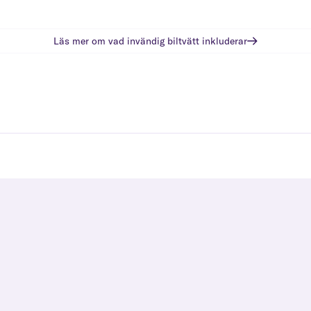
Läs mer om vad
invändig biltvätt
inkluderar