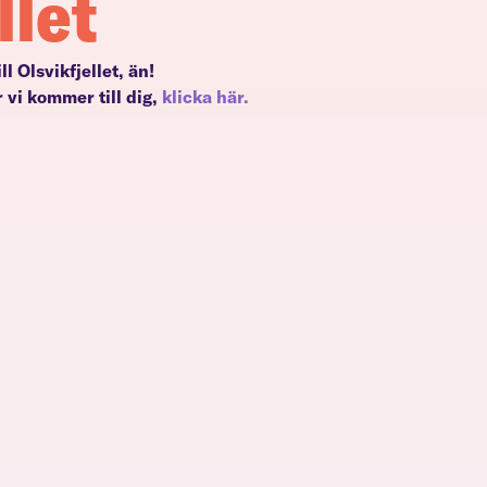
llet
ill Olsvikfjellet, än!
 vi kommer till dig,
klicka här.