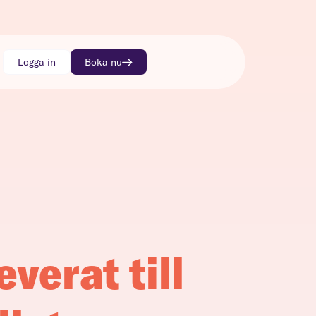
Logga in
Boka nu
everat till