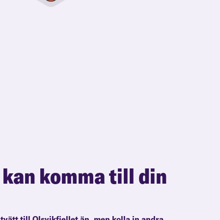
 kan komma till din
tvätt till Olsvikfjellet än, men kolla in andra