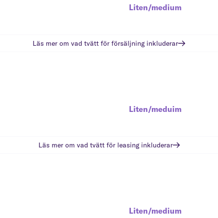
Liten/medium
Läs mer om vad
tvätt för försäljning
inkluderar
Liten/meduim
Läs mer om vad
tvätt för leasing
inkluderar
Liten/medium