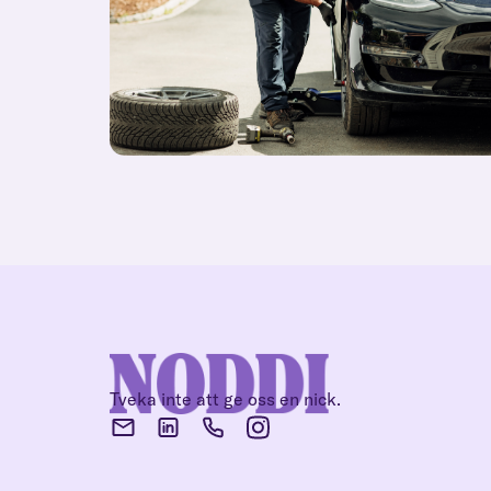
Tveka inte att ge oss en nick.