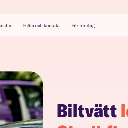
änster
Hjälp och kontakt
För företag
Biltvätt
l