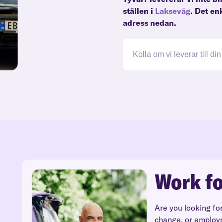
ställen i
Laksevåg
. Det en
adress nedan.
Work fo
Are you looking fo
change, or employ