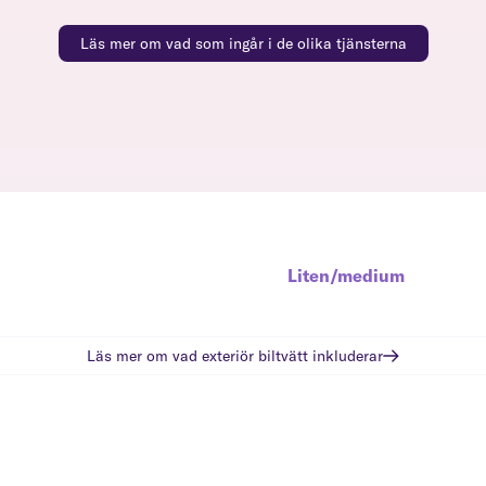
Läs mer om vad som ingår i de olika tjänsterna
Liten/medium
Läs mer om vad
exteriör biltvätt
inkluderar