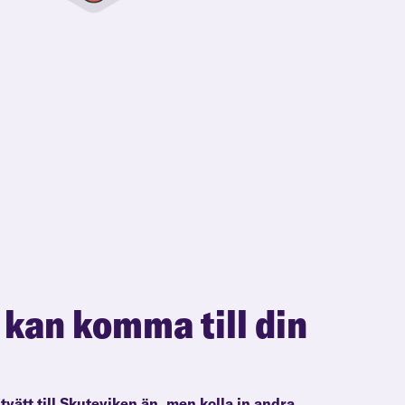
 kan komma till din
ltvätt till Skuteviken än, men kolla in andra