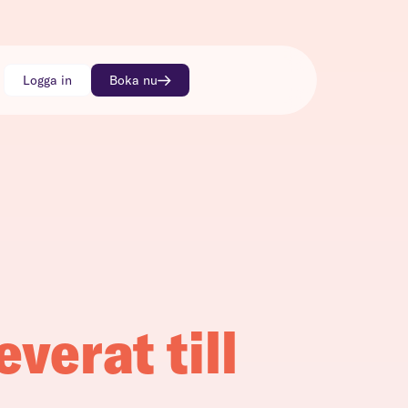
Logga in
Boka nu
everat till