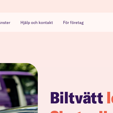
änster
Hjälp och kontakt
För företag
Biltvätt
l