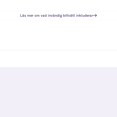
Läs mer om vad
invändig biltvätt
inkluderar