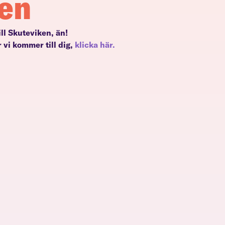
en
till Skuteviken, än!
 vi kommer till dig,
klicka här.