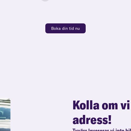
Boka din tid nu
Kolla om vi
adress!
Tyvärr levererar vi inte bi