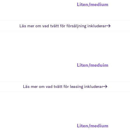
Liten/medium
Läs mer om vad
tvätt för försäljning
inkluderar
Liten/meduim
Läs mer om vad
tvätt för leasing
inkluderar
Liten/medium