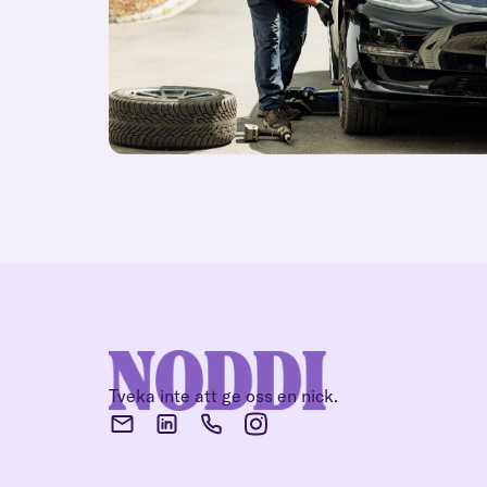
Tveka inte att ge oss en nick.