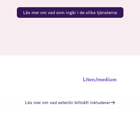
Läs mer om vad som ingår i de olika tjänsterna
Liten/medium
Läs mer om vad
exteriör biltvätt
inkluderar