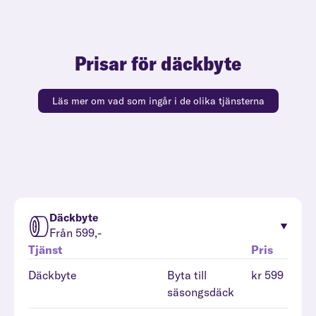
Prisar för däckbyte
Läs mer om vad som ingår i de olika tjänsterna
Däckbyte
Från 599,-
Tjänst
Pris
Däckbyte
Byta till
kr 599
säsongsdäck