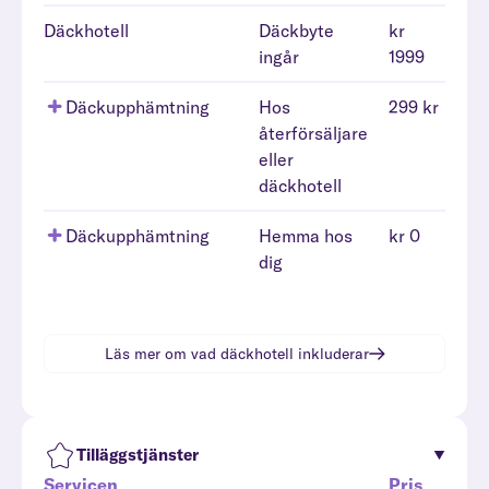
Däckhotell
Däckbyte
kr
ingår
1999
Däckupphämtning
Hos
299 kr
återförsäljare
eller
däckhotell
Däckupphämtning
Hemma hos
kr 0
dig
Läs mer om vad
däckhotell
inkluderar
Tilläggstjänster
Servicen
Pris