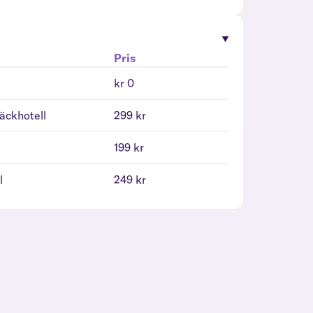
Pris
kr 0
däckhotell
299 kr
l
199 kr
l
249 kr