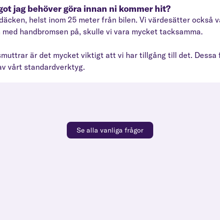
ågot jag behöver göra innan ni kommer hit?
 till däcken, helst inom 25 meter från bilen. Vi värdesätter ocks
ch med handbromsen på, skulle vi vara mycket tacksamma.
uttrar är det mycket viktigt att vi har tillgång till det. Dessa f
 av vårt standardverktyg.
Se alla vanliga frågor