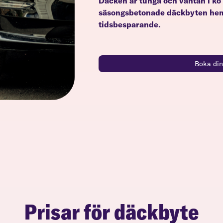
Däcken är tunga och väntan i kö 
säsongsbetonade däckbyten hemm
tidsbesparande.
Boka din
Prisar för däckbyte