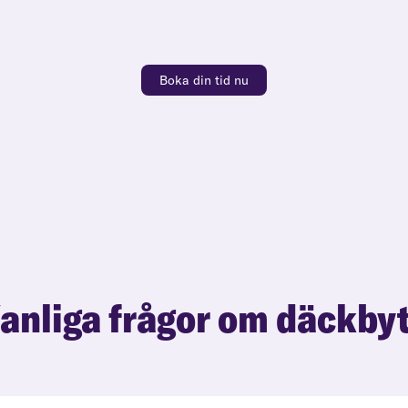
Boka din tid nu
anliga frågor om däckby