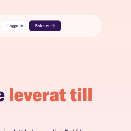
Logga in
Boka nu
e
leverat till