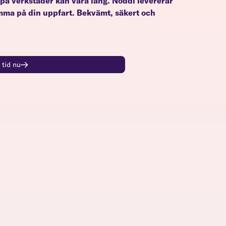
på verkstäder kan vara lång. Noddi levererar
a på din uppfart. Bekvämt, säkert och
 tid nu