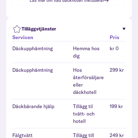
Läs mer om vad
däckhotell
inkluderar
Tilläggstjänster
Servicen
Pris
Däckupphämtning
Hemma hos
kr 0
dig
Däckupphämtning
Hos
299 kr
återförsäljare
eller
däckhotell
Däckbärande hjälp
Tillägg til
199 kr
tvätt- och
hotell
Fälgtvätt
Tillägg till
249 kr