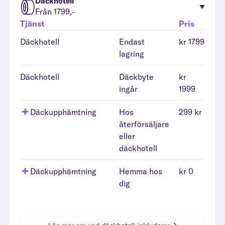
Däckhotell
Från 1799,-
Tjänst
Pris
Däckhotell
Endast
kr 1799
lagring
Däckhotell
Däckbyte
kr
ingår
1999
Däckupphämtning
Hos
299 kr
återförsäljare
eller
däckhotell
Däckupphämtning
Hemma hos
kr 0
dig