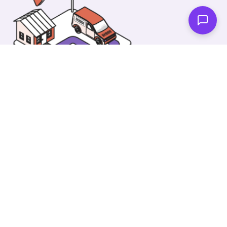
En av våra fantastiska tekniker kommer dit du vill
och byta däck. Då kan du spendera din tid på
något annat!