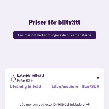
Priser för biltvätt
Läs mer om vad som ingår i de olika tjänsterna
Exteriör biltvätt
Från 629,-
Utvändig biltvätt
Liten/medium
Stor/SUV
Läs mer om vad
exteriör biltvätt
inkluderar