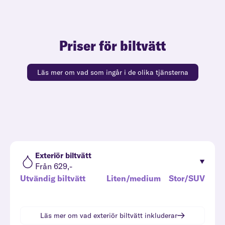
Priser för biltvätt
Läs mer om vad som ingår i de olika tjänsterna
Exteriör biltvätt
Från 629,-
Utvändig biltvätt
Liten/medium
Stor/SUV
Läs mer om vad
exteriör biltvätt
inkluderar