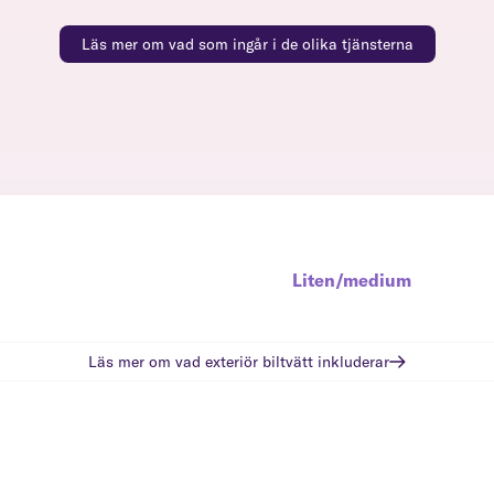
Läs mer om vad som ingår i de olika tjänsterna
Liten/medium
Läs mer om vad
exteriör biltvätt
inkluderar