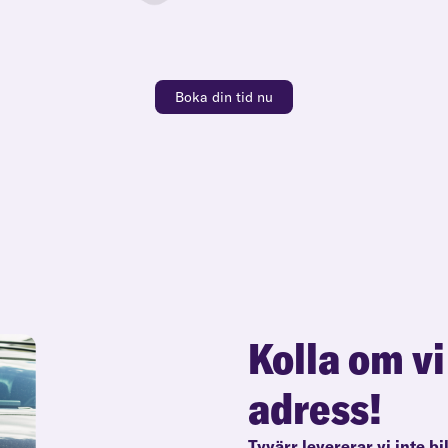
Boka din tid nu
Kolla om vi
adress!
Tyvärr levererar vi inte bi