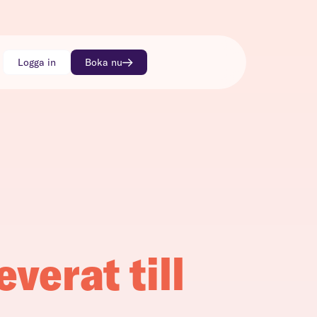
Logga in
Boka nu
everat till