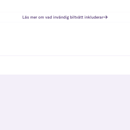
Läs mer om vad
invändig biltvätt
inkluderar