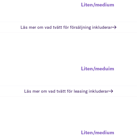
Liten/medium
Läs mer om vad
tvätt för försäljning
inkluderar
Liten/meduim
Läs mer om vad
tvätt för leasing
inkluderar
Liten/medium