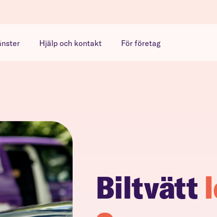
änster
Hjälp och kontakt
För företag
Biltvätt
l