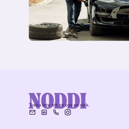
Tveka inte att ge oss en nick.