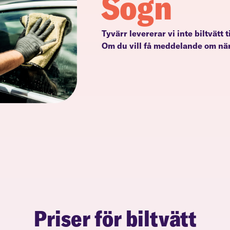
Sogn
Tyvärr levererar vi inte biltvätt t
Om du vill få meddelande om när
Priser för biltvätt