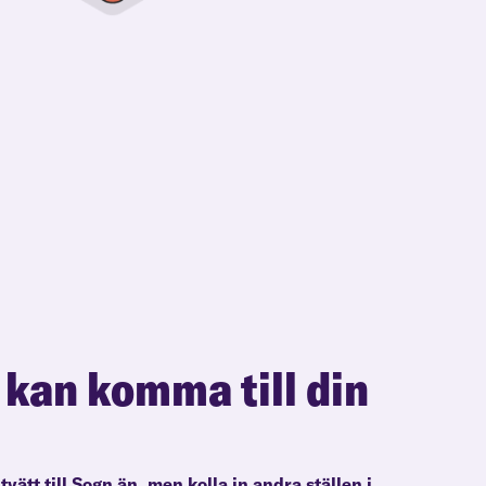
 kan komma till din
ltvätt till Sogn än, men kolla in andra ställen i