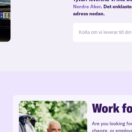
Nordre Aker
. Det enklast
adress nedan.
Work fo
Are you looking fo
change, or employ